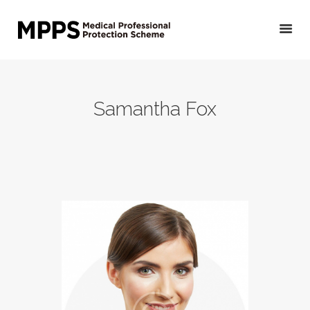
HOME
Samantha Fox
GET YOUR QUOTE/
APPLY
PRIVATE DOCTORS &
OTHER MEDICAL
PROFESSIONALS
VETERINARIANS
PUBLIC DOCTORS,
DENTISTS &
OTHER CLINICAL
PROFESSIONALS
ABOUT US