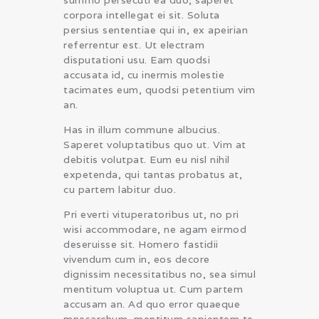
summo persecuti ea duo, saperet
corpora intellegat ei sit. Soluta
persius sententiae qui in, ex apeirian
referrentur est. Ut electram
disputationi usu. Eam quodsi
accusata id, cu inermis molestie
tacimates eum, quodsi petentium vim
an.
Has in illum commune albucius.
Saperet voluptatibus quo ut. Vim at
debitis volutpat. Eum eu nisl nihil
expetenda, qui tantas probatus at,
cu partem labitur duo.
Pri everti vituperatoribus ut, no pri
wisi accommodare, ne agam eirmod
deseruisse sit. Homero fastidii
vivendum cum in, eos decore
dignissim necessitatibus no, sea simul
mentitum voluptua ut. Cum partem
accusam an. Ad quo error quaeque