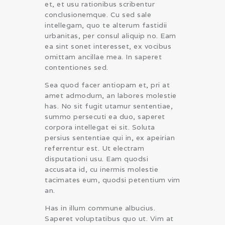
et, et usu rationibus scribentur
conclusionemque. Cu sed sale
intellegam, quo te alterum fastidii
urbanitas, per consul aliquip no. Eam
ea sint sonet interesset, ex vocibus
omittam ancillae mea. In saperet
contentiones sed.
Sea quod facer antiopam et, pri at
amet admodum, an labores molestie
has. No sit fugit utamur sententiae,
summo persecuti ea duo, saperet
corpora intellegat ei sit. Soluta
persius sententiae qui in, ex apeirian
referrentur est. Ut electram
disputationi usu. Eam quodsi
accusata id, cu inermis molestie
tacimates eum, quodsi petentium vim
an.
Has in illum commune albucius.
Saperet voluptatibus quo ut. Vim at