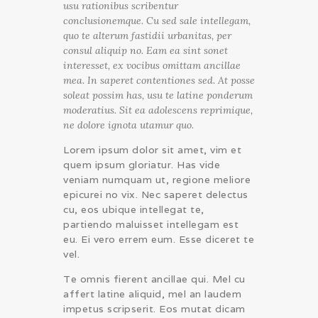
usu rationibus scribentur
conclusionemque. Cu sed sale intellegam,
quo te alterum fastidii urbanitas, per
consul aliquip no. Eam ea sint sonet
interesset, ex vocibus omittam ancillae
mea. In saperet contentiones sed. At posse
soleat possim has, usu te latine ponderum
moderatius. Sit ea adolescens reprimique,
ne dolore ignota utamur quo.
Lorem ipsum dolor sit amet, vim et
quem ipsum gloriatur. Has vide
veniam numquam ut, regione meliore
epicurei no vix. Nec saperet delectus
cu, eos ubique intellegat te,
partiendo maluisset intellegam est
eu. Ei vero errem eum. Esse diceret te
vel.
Te omnis fierent ancillae qui. Mel cu
affert latine aliquid, mel an laudem
impetus scripserit. Eos mutat dicam